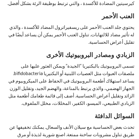
كيرسيتين المضادة للأكسدة ، والتي ترتبط بوظيفة الرئة بشكل أفضل.
العنب الأحمر
يحتوي جلد العنب الأحمر على ريسفيراترول المضاد للأكسدة ، والذي
له تأثير مضاد للالتهابات. تناول العنب الأحمر يمكن أن يساعد أيضًا في
تقليل أعراض الحساسية.
الزبادي ومصادر البروبيوتيك الأخرى
تسمى البروبيوتيك بالبكتيريا “الجيدة” ويمكن العثور عليها على
ملصقات العبوات مثل العصيات اللبنية أو البكتيريا bifidobacteria.
يساعد استهلاك أطعمة البروبيوتيك في الحفاظ على الميكروبيوم في
الجهاز الهضمي، والذي يرتبط بالمناعة، والهضم الجيد، وتقليل الوزن
الزائد وتقليل أعراض الحساسية. أضف إلى قائمة طعامك أطعمة مثل
الزبادي الطبيعي، الميسو، الكفير، المخللات، مخلل الملفوف.
السوائل الدافئة
تحدث بعض الحساسية مع سيلان الأنف والسعال. يمكنك تخفيفها عن
طريق تناول مشروبات ساخنة ممتعة. اصنع شوربة لذيذة أو مرق