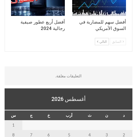
أفضل سهم للمضاربة في
أفضل أربع عطور صيفية
السوق الأمريكي
رجالية 2024
السابق
التالي
التعليقات مغلقة.
أغسطس 2026
د
ن
ث
أرب
خ
ج
س
1
8
7
6
5
4
3
2