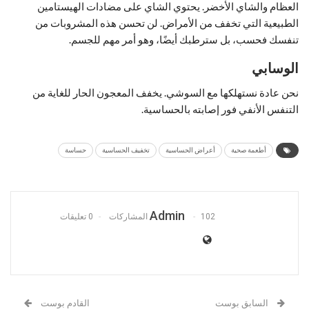
العظام والشاي الأخضر. يحتوي الشاي على مضادات الهيستامين
الطبيعية التي تخفف من الأمراض. لن تحسن هذه المشروبات من
تنفسك فحسب، بل سترطبك أيضًا، وهو أمر مهم للجسم.
الوسابي
نحن عادة نستهلكها مع السوشي. يخفف المعجون الحار للغاية من
التنفس الأنفي فور إصابته بالحساسية.
أطعمة صحية
أعراض الحساسية
تخفيف الحساسية
حساسة
Admin
102 المشاركات
0 تعليقات
السابق بوست
القادم بوست