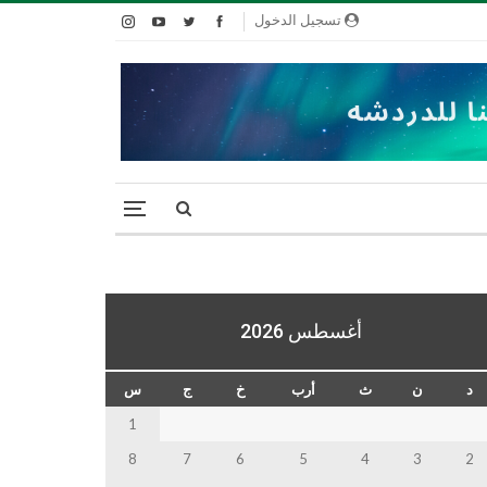
تسجيل الدخول
أغسطس 2026
د
ن
ث
أرب
خ
ج
س
1
8
7
6
5
4
3
2