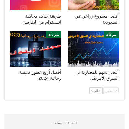
أفضل مشروع زراعي في
طريقة حذف محادثة
السعودية
انستقرام من الطرفين
منوعات
منوعات
أفضل سهم للمضاربة في
أفضل أربع عطور صيفية
السوق الأمريكي
رجالية 2024
السابق
التالي
التعليقات مغلقة.