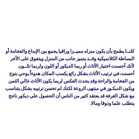
كلنــا يطمح بأن يكون منزله مميــزا وراقيا يجمع بين الإبداع والفخامة أو
البساطة الكلاسيكية وقــد يتميز جانب من المنزل ويتفوق على الأخر
لأنك أحسنت اختيار الأثاث أو ربما الديكور أو اللون ولربما تكــون
أحسنت في ترتيب الأثاث بشكل رائع يكسب المكان هدوءاً يوحي بنوع
من الفخامة والراحة وقد يحدث العكس لربما يكون الأثاث غالي الثمن
ويكون الديكـور في منتهى الروعة لكنك لم تحسن ترتيبه بشكل يتناسب
مع شكل الغرفة قد يعتقد كثير من الناس أن الحصول على ديكور ناجح
يتطلب علما وذوقا ومالا.