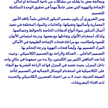
ومعالجة بعض ما يقابله من مشكلات من ناحية المساحة أو أماكن
الإضاءة والتهوية التي تعتبر عاملاً مهماً في تحقيق الوحدة المتكاملة
للتصميم.
ومن الضروري أن يكون مصمم الديكور الداخلي ملماً بكافة الأمور
المعمارية وأساليبها وتقنياتها، والخامات والمواد المختلفة في تنفيذ
أعمال الديكور سواء أنواع الدهانات الخاصة بالحوائط وخصائصها.
وكذلك استخدام الألوان وتفاعلها مع بعضها، ودرجة امتصاص الألوان
للضوء وانعكاسه، مع مراعاة فتحات الإضاءة الطبيعية في الأماكن
المراد التصميم بها، وأيضاً فتحات التهوية ودرجة التحكم بها.
التصميم الداخلي … الحداثة والراحة مع التصميم الكلاسيكي ، وحيث
إننا نجد التناقض الكبير بين الكلمتين، ولا بدء من جمعهما في مكانٍ واحد
داخل المنزل، بحيث تعتمد في المنزل قواعد الراحة العصرية مع البقاء
على الكلاسيكية في استخدام الوسائل الجمالية في التصميم لتأخذ
الصبغة الحديثة، حيث لا بد من اعتماد العنصرين الكلاسيكي والحديث
لدى اقتناء المفروشات.