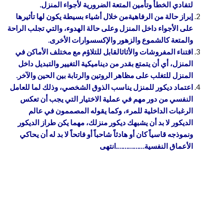
لتفادي الخطأ وتأمين المتعة الضرورية لأجواء المنزل.
إبراز حالة من الرفاهيةمن خلال أشياء بسيطة يكون لها تأثيرها
على الأجواء داخل المنزل وعلى حالة الهدوء، والتي تجلب الراحة
والمتعة كالشموع والزهور والإكسسوارات الأخرى.
اقتناء المفروشات والأثاثالقابل للتلاؤم مع مختلف الأماكن في
المنزل، أي أن يتمتع بقدر من ديناميكية التغيير والتبديل داخل
المنزل للتغلب على مظاهر الروتين والرتابة بين الحين والآخر.
اعتماد ديكور للمنزل يناسب الذوق الشخصي، وذلك لما للعامل
النفسي من دور مهم في عملية الاختيار التي يجب أن تعكس
الرغبات الداخلية للمرء، وكما يقوله المصممون في عالم
الديكور لا بد أن يشبهك ديكور منزلك، مهما يكن طراز الديكور
ونموذجه قاسياً كان أو هادئاً شاحباً أو فاتحاً لا بد له أن يحاكي
الأعماق النفسية…………….انتهى