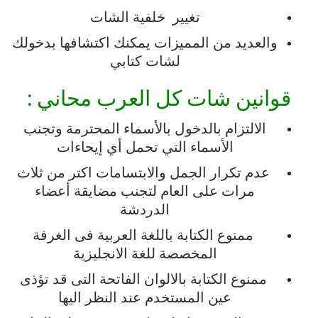
تغيير
خلفية
الشات
والعديد
من
المميزات
يمكنك
اكتشافها
بدخولك
لشات كتابي
قوانين
شات كل العرب محاني
:
الالتزام
بالدخول
بالأسماء
المحترمة
وتجنب
الأسماء
التي
تحمل
أي
إيحاءات
عدم
تكرار
الجمل
والابتسامات
اكتر
من
ثلاث
مرات
على
العام
لتجنب
مضايقة
أعضاء
الدردشة
ممنوع
الكتابة
باللغة
العربية
فى
الغرفة
المخصصة
للغة
الانجليزية
ممنوع
الكتابة
بالالوان
الفاتحة
التى
قد
تؤذى
عين
المستخدم
عند
النظر
اليها