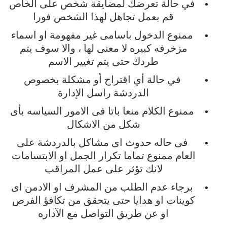
في
حالة
تعرضك
لمضايقة
شخص
على
الخاص
قم
بعمل
تجاهل
لهذا
الشخص
فورا
ممنوع
الدخول
باسامى
غير
مفهومة
او
اسماء
مزخرفه
كبيره
لا
معنى
لها
،
والا
سوف
يتم
طردك
حتى
يتم
تغيير
الاسم
في
حالة
أي
اقتراح
أو
مشكلة
بخصوص
الدردشة
راسل
الإدارة
ممنوع
الكلام
منعا
باتا
فى
الامور
السياسه
بأى
شكل
من
الاشكال
فى
حاله
حدوث
اى
مشاكل
بالدردشة
على
العام
ممنوع
تماما
تكرار
الجمل
او
الابتسامات
لانك
تؤثر
على
عمل
المراقب
برجاء
عدم
الطلب
من
المشرف
او
الادمن
اى
كوينات
او
هدايا
حتى
يتحقق
من
تكافؤ
الفرص
او
عن
طريق
التواصل
مع
الآداره