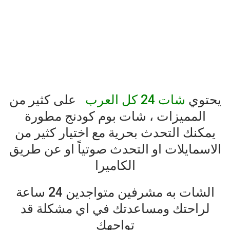
يحتوي
شات 24 كل العرب
على
ك
ثير
من
المميزات
،
شات
بوم
كودنج
مطورة
يمكنك
التحدث
بحرية
مع
اختيار
كثير
من
الاسمايلات
او
التحدث
صوتياً
او
عن
طريق
الكاميرا
الشات
به
مشرفين
متواجدين
24
ساعة
لراحتك
ومساعدتك
في
اي
مشكلة
قد
تواجهك