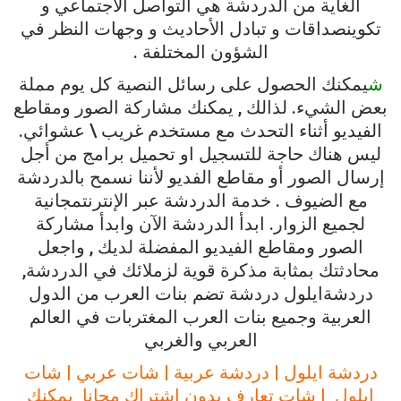
الغاية
من
الدردشة
هي
التواصل
الاجتماعي
و
تكوين
صداقات
و
تبادل
الأحاديث
و
وجهات
النظر
في
الشؤون
المختلفة
.
ش
يمكنك
الحصول
على
رسائل
النصية
كل
يوم
مملة
بعض
الشيء
.
لذالك
,
يمكنك
مشاركة
الصور
ومقاطع
الفيديو
أثناء
التحدث
مع
مستخدم
غريب
\
عشوائي
.
ليس
هناك
حاجة
للتسجيل
او
تحميل
برامج
من
أجل
إرسال
الصور
أو
مقاطع
الفديو
لأننا
نسمح
بالدردشة
مع
الضيوف
.
خدمة
الدردشة
عبر
الإنترنت
مجانية
لجميع
الزوار
.
ابدأ
الدردشة
الآن
وابدأ
مشاركة
الصور
ومقاطع
الفيديو
المفضلة
لديك
,
واجعل
محادثتك
بمثابة
مذكرة
قوية
لزملائك
في
الدردشة
,
دردشة
ايلول
دردشة
تضم
بنات
العرب
من
الدول
العربية
وجميع
بنات
العرب
المغتربات
في
العالم
العربي
والغربي
دردشة
ايلول
|
دردشة
عربية
|
شات
عربي
|
شات
ايلول
|
شات
تعارف
بدون
اشتراك
مجانا
يمكنك