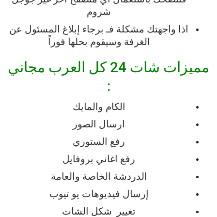
شروم
اذا
واجهتك
مشكلة
فـ
برجاء
إبلاغ
المسئول
عن
الغرفة
وسيقوم
بحلها
فوراً
مميزات
شات 24 كل العرب مجاني
:
الكام
والمايك
ارسال
الصور
رفع
الستوري
رفع
اغاني
بروفايل
الدردشة
الخاصة
والعامة
إرسال
فيديوهات
يو
تيوب
تغيير
شكل
الشات