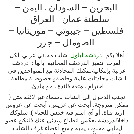
البحرين
–
السودان
.
اليمن
–
سلطنة
عمان
–
العراق
–
فلسطين
–
جيبوتي
–
موريتانيا
–
الصومال
–
جزر
أهلا
بكم
بدردشة ايلول
شات
مجاني عربي
لكل
العرب
تتميز
ال
دردشة
المجانية
بانها
:
دردشة
عربية
بإمكانيةتمكنك
المحادثة
مع
المتواجدين
في
الشات
محادثات
عامة
وخاصة
وبخصوصية
مطلقة
،
احترام
،
متعة
فائدة
،
جو
هادئ
.
تجنب
الدخول
الى
الشات
بأسماء
غير
لائقة
مثل
(
ممكن
متزوجة،
أبحث
عن
عريس،
أبحث
عن
عروس
اريد
فتاة،
أو
أي
اسم
فيه
خدش
للحياء
).
سلوكك
داخل
الدردشة
يعكس
انطباع
مبدئي
عنك
فلتكن
عضو
ايجابي
محبوب
يحبه
جميع
أعضاء
غرف
الشات
.