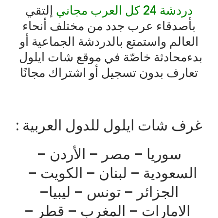
دردشة 24 كل العرب مجاني
إلتقي
بأصدقاء
عرب
جدد
من
مختلف
أنحاء
العالم
واستمتع
بالدردشة
الجماعية
أو
بدء
محادثة
خاصّة
في
موقع
شات
ايلول
تعارف
بدون
تسجيل
أو
اشتراك
مجانًا
غرف
شات
ايلول
للدول
العربية :
سوريا
–
مصر
–
الأردن
–
السعودية
–
لبنان
–
الكويت
–
الجزائر
–
تونس
–
ليبيا
–
الامارات
–
المغرب
–
قطر
–