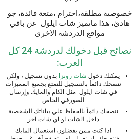
خصوصية
مطلقة،احترام
،متعة
فائدة،
جو
هادئ،
هذا
مايميز
شات
ايلول
عن
باقي
مواقع
الدردشة
الاخرى
نصائح
قبل
دخولك
لدردشة
24 كل
العرب
:
يمكنك
دخول
شات رونزا
بدون
تسجيل
،
ولكن
ننصحك
دائماً
بالتسجيل
للتمتع
بجميع
المميزات
في
شات
ايلول
مثل
الكام
والمايك
وإرسال
الصور
في
الخاص
ننصحك
دائماً
بالحفاظ
علي
بياناتك
الشخصية
داخل
الشات
او
اي
شات
آخر
اذا
كنت
ممن
يفضلون
استعمال
المايك
فننصحك
باستعمال
اي
متصفح
آخر
غير
جوجل