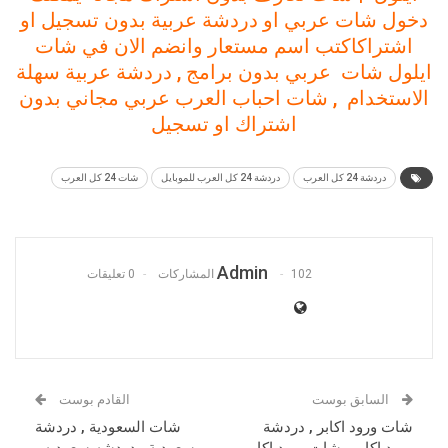
دخول
شات
عربي
او
دردشة
عربية
بدون
تسجيل
او
اشتراك
اكتب
اسم
مستعار
وانضم
الان
في
شات
ايلول
شات
عربي
بدون
برامج
,
دردشة
عربية
سهلة
الاستخدام , شات احباب العرب عربي مجاني بدون
اشتراك او تسجيل
دردشة 24 كل العرب
دردشة 24 كل العرب للموبايل
شات 24 كل العرب
Admin
102 المشاركات
0 تعليقات
السابق بوست
القادم بوست
شات ورود اكابر , دردشة
شات السعودية , دردشة