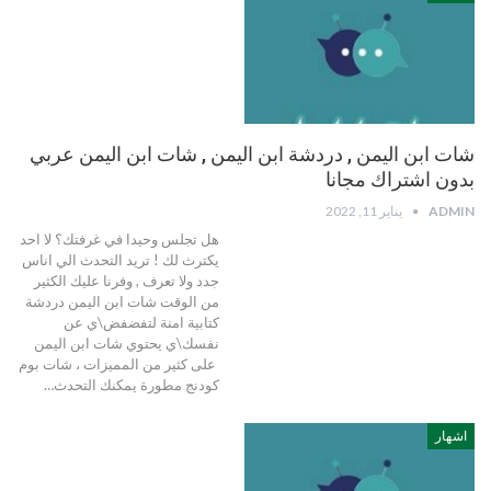
شات ابن اليمن , دردشة ابن اليمن , شات ابن اليمن عربي
بدون اشتراك مجانا
ADMIN
يناير 11, 2022
هل تجلس وحيدا في غرفتك؟ لا احد
يكترث لك ! تريد التحدث الي اناس
جدد ولا تعرف , وفرنا عليك الكثير
من الوقت شات ابن اليمن دردشة
كتابية امنة لتفضفض\ي عن
نفسك\ي يحتوي شات ابن اليمن
على كثير من المميزات ، شات بوم
كودنج مطورة يمكنك التحدث…
اشهار