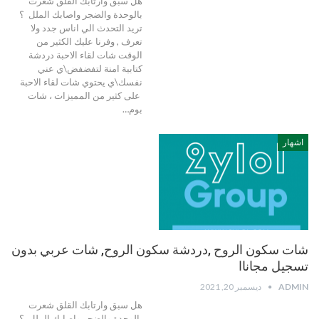
هل سبق وارتابك القلق شعرت
بالوحدة والضجر واصابك الملل ؟
تريد التحدث الي اناس جدد ولا
تعرف , وفرنا عليك الكثير من
الوقت شات لقاء الاحبة دردشة
كتابية امنة لتفضفض\ي عني
نفسك\ي يحتوي شات لقاء الاحبة
على كثير من المميزات ، شات
بوم…
اشهار
شات سكون الروح ,دردشة سكون الروح, شات عربي بدون
تسجيل مجاناا
ADMIN
ديسمبر 20, 2021
هل سبق وارتابك القلق شعرت
بالوحدة والضجر واصابك الملل ؟