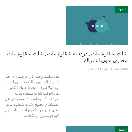
اشهار
شات شقاوة بنات , دردشة شقاوة بنات , شات شقاوة بنات
مصري بدون اشتراك
ADMIN
يناير 11, 2022
هل مكثت وحيدا في غرفتك؟ لا احد
يكترث لك ! تريد التحدث الي اناس
جدد ولا تعرف , وفرنا عليك الكثير
من الوقت شات شقاوة بنات
دردشة كتابية امنة لتفضفض\ي عن
نفسك\ي يحتوي شات شقاوة بنات
على كثير من المميزات ، شات بوم
كودنج مطورة يمكنك…
اشهار