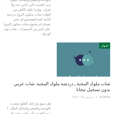
تريد التحدث الي اناس جدد ولا
تعرف , وفرنا عليك الكثير من
الوقت شات سكون الروح دردشة
كتابية امنة لتفضفض\ي عني
نفسك\ي يحتوي شات سكون الروح
على كثير من المميزات ، شات بوم
كودنج…
اشهار
شات ملوك المحبة , دردشة ملوك المحبه. شات عربي
بدون تسجيل مجانا
ADMIN
سبتمبر 18, 2021
هل سبق وارتابك القلق شعرت
بالوحدة والضجر واصابك الملل ؟
تريد التحدث الي اناس جدد ولا