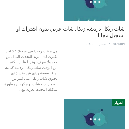
شات زيكا , دردشة زيكا , شات عربي بدون اشتراك او
تسجيل مجانا
ADMIN
يناير 11, 2022
هل مكثت وحيدا في غرفتك؟ لا احد
يكترث لك ! تريد التحدث الي اناس
جدد ولا تعرف , وفرنا عليك الكثير
من الوقت شات زيكا دردشة كتابية
امنة لتفضفض\ي عن نفسك\ي
يحتوي شات زيكا على كثير من
المميزات ، شات بوم كودنج مطورة
يمكنك التحدث بحرية مع…
اشهار