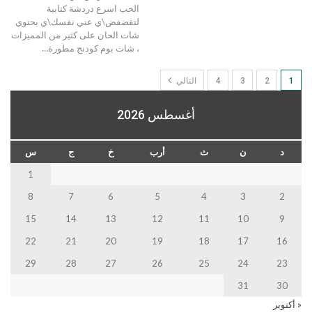
الحب اسرع دردشة كتابية
لتفضفض\ي عني نفسك\ي يحتوي
شات الحان على كثير من المميزات
، شات بوم كودنج مطورة…
1
2
3
4
التالي
أغسطس 2026
د
ن
ث
أرب
خ
ج
س
1
8
7
6
5
4
3
2
15
14
13
12
11
10
9
22
21
20
19
18
17
16
29
28
27
26
25
24
23
31
30
« أكتوبر