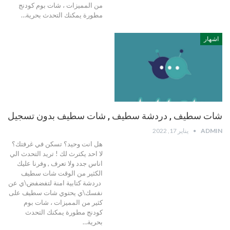
من المميزات ، شات بوم كودنج
مطورة يمكنك التحدث بحرية…
اشهار
شات سطيف , دردشة سطيف , شات سطيف بدون تسجيل
ADMIN
يناير 17, 2022
هل انت وحيد؟ تسكن في غرفتك؟
لا احد يكترث لك ! تريد التحدث الي
اناس جدد ولا تعرف , وفرنا عليك
الكثير من الوقت شات سطيف
دردشة كتابية امنة لتفضفض\ي عن
نفسك\ي يحتوي شات سطيف على
كثير من المميزات ، شات بوم
كودنج مطورة يمكنك التحدث
بحرية…