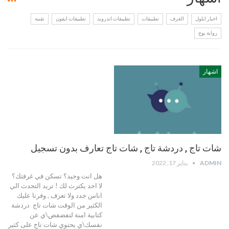
اخبار ايلول
الغرف
تطبيقات
تطبيقات اندرويد
تطبيقات ايفون
تقنية
رواية بوح
اشهار
شات تاج , دردشة تاج , شات تاج تعارف بدون تسجيل
ADMIN
يناير 17, 2022
هل انت وحيد؟ تسكن في غرفتك؟
لا احد يكترث لك ! تريد التحدث الي
اناس جدد ولا تعرف , وفرنا عليك
الكثير من الوقت شات تاج دردشة
كتابية امنة لتفضفض\ي عن
نفسك\ي يحتوي شات تاج على كثير