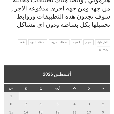
هارموني , وايضا هناك تطبيقات مجانيه
من جهه ومن جهه اخرى مدفوعه الاجر ,
سوف تجدون هذه التطبيقات وروابط
تحميلها بكل بساطه ودون اي مشاكل
اخبار ايلول
اشهار
الغرف
تطبيقات اندرويد
تطبيقات ايفون
تقنية
رواية بوح
أغسطس 2026
د
ن
ث
أرب
خ
ج
س
1
8
7
6
5
4
3
2
15
14
13
12
11
10
9