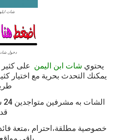
شات ايلو
دخول شات ا
يحتوي
شات ابن اليمن
على
كثير
يمكنك
التحدث
بحرية
مع
اختيار
كثي
طري
الشات
به
مشرفين
متواجدين
24
س
قد
خصوصية
مطلقة،احترام
،متعة
فائد
باقي
مواقع