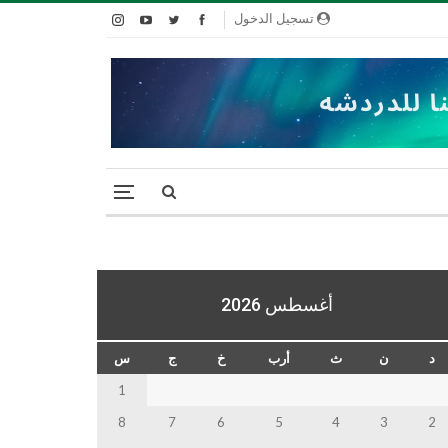
تسجيل الدخول
أغسطس 2026
د
ن
ث
أرب
خ
ج
س
1
8
7
6
5
4
3
2