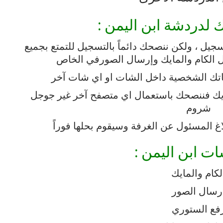
ك
لدردشة ابن اليمن
:
جيل
،
ولكن
ننصحك
دائماً
بالتسجيل
للتمتع
بجميع
ل
الكام
والمايك
وإرسال
الصور
في
الخاص
اتك
الشخصية
داخل
الشات
او
اي
شات
آخر
يك
فننصحك
باستعمال
اي
متصفح
آخر
غير
جوجل
شروم
اغ
المسئول
عن
الغرفة
وسيقوم
بحلها
فوراً
ت ابن اليمن
:
لكام
والمايك
رسال
الصور
فع
الستوري