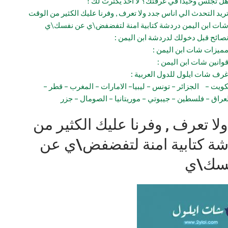
ل تجلس وحيدا في غرفتك؟ لا احد يكترث لك !
ريد التحدث الي اناس جدد ولا تعرف , وفرنا عليك الكثير من الوقت
ات ابن اليمن دردشة كتابية امنة لتفضفض\ي عن نفسك\ي
صائح قبل دخولك لدردشة ابن اليمن :
ميزات شات ابن اليمن :
وانين شات ابن اليمن :
رف شات ايلول للدول العربية :
لكويت – الجزائر – تونس – ليبيا– الامارات – المغرب – قطر –
عراق – فلسطين – جيبوتي – موريتانيا – الصومال – جزر
لا تعرف , وفرنا عليك الكثير من
شة كتابية امنة لتفضفض\ي عن
سك\ي