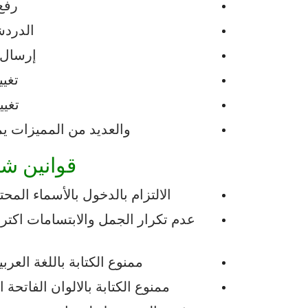
رفع
الدردش
إرسال
تغيي
تغيي
والعديد
من
المميزات
يم
قوانين
شا
الالتزام
بالدخول
بالأسماء
المحت
عدم
تكرار
الجمل
والابتسامات
اكتر
ممنوع
الكتابة
باللغة
العربي
ممنوع
الكتابة
بالالوان
الفاتحة
ا