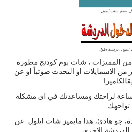
ل. شعار شات ايلول
يلول , دردشة ايلول
من
المميزات
،
شات
بوم
كودنج
مطورة
ر
من
الاسمايلات
او
التحدث
صوتياً
او
عن
ق
الكاميرا
اعة
لراحتك
ومساعدتك
في
اي
مشكلة
تواجهك
ة،
جو
هادئ،
هذا
مايميز
شات
ايلول
عن
الدردشة
الاخرى