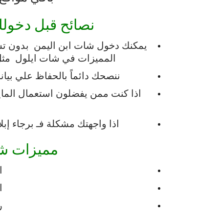
نصائح
قبل
دخول
يمكنك دخول شات ابن اليمن
بدون
تس
المميزات
في
شات
ايلول
مث
ننصحك
دائماً
بالحفاظ
علي
بيان
اذا
كنت
ممن
يفضلون
استعمال
الما
اذا
واجهتك
مشكلة
فـ
برجاء
إبل
مميزات
شا
ا
ا
ر