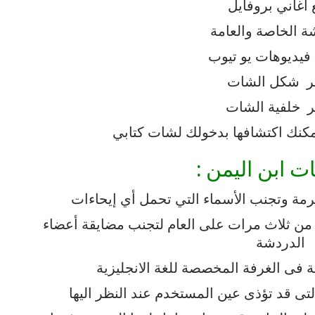
اغاني
بروفايل
ة
الخاصة
والعامة
فيديوهات
يو
تيوب
ر
شكل
الشات
ر
خلفية
الشات
كنك
اكتشافها
بدخولك
لشات كتابي
ت ابن اليمن
:
رمة
وتجنب
الأسماء
التي
تحمل
أي
إيحاءات
من
ثلاث
مرات
على
العام
لتجنب
مضايقة
أعضاء
الدردشة
ة
فى
الغرفة
المخصصة
للغة
الانجليزية
لتى
قد
تؤذى
عين
المستخدم
عند
النظر
اليها