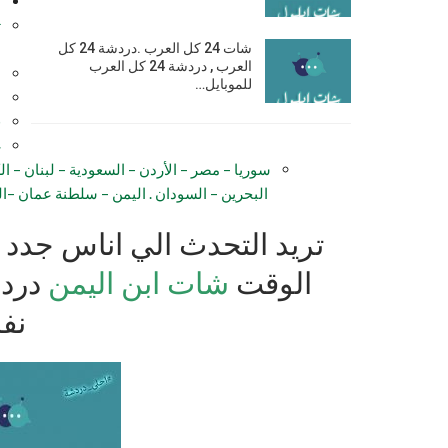
ه
ت
ش
شات 24 كل العرب .دردشة 24 كل
العرب , دردشة 24 كل العرب
ن
للموبايل…
م
ق
غ
سوريا – مصر – الأردن – السعودية – لبنان – ا
البحرين – السودان . اليمن – سلطنة عمان –ال
تريد التحدث الي اناس جدد و
الوقت
شات ابن اليمن
درد
نف