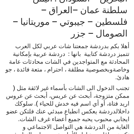
سلطنة
عمان
–
العراق
–
فلسطين
–
جيبوتي
–
موريتانيا
–
الصومال
–
جزر
أهلا
بكم
بدردشة جمعتنا
شات
عربي
لكل
العرب
تتميز
دردشة
كتابية
بانها
:
دردشة
عربية
بإمكانية
المحادثة
مع
المتواجدين
في
الشات
محادثات
عامة
وخاصة
وبخصوصية
مطلقة
،
احترام
،
متعة
فائدة
،
جو
هادئ
.
تجنب
الدخول
الى
الشات
بأسماء
غير
لائقة
مثل
(
ممكن
متزوجة،
أبحث
عن
عريس،
أبحث
عن
عروس
اريد
فتاة،
أو
أي
اسم
فيه
خدش
للحياء
).
سلوكك
داخل
الدردشة
يعكس
انطباع
مبدئي
عنك
فلتكن
عضو
ايجابي
محبوب
يحبه
جميع
أعضاء
غرف
الشات
.
الغاية
من
الدردشة
هي
التواصل
الاجتماعي
و