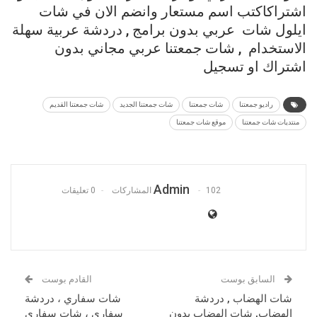
اشتراك
اكتب
اسم
مستعار
وانضم
الان
في
شات
ايلول
شات
عربي
بدون
برامج
,
دردشة
عربية
سهلة
الاستخدام , شات جمعتنا عربي مجاني بدون
اشتراك او تسجيل
راديو جمعتنا
شات جمعتنا
شات جمعتنا الجديد
شات جمعتنا القديم
منتديات شات جمعتنا
موقع شات جمعتنا
Admin
102 المشاركات
0 تعليقات
السابق بوست
القادم بوست
شات الهضاب , دردشة
شات سفاري ، دردشة
الهضاب, شات الهضاب بدون
سفاري ، شات سفاري