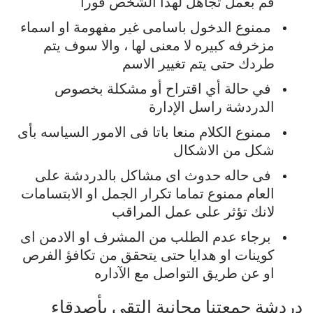
قم
بعمل
تجاهل
لهذا
الشخص
فورا
ممنوع
الدخول
باسامى
غير
مفهومة
او
اسماء
مزخرفه
كبيره
لا
معنى
لها
،
والا
سوف
يتم
طردك
حتى
يتم
تغيير
الاسم
في
حالة
أي
اقتراح
أو
مشكلة
بخصوص
الدردشة
راسل
الإدارة
ممنوع
الكلام
منعا
باتا
فى
الامور
السياسه
بأى
شكل
من
الاشكال
فى
حاله
حدوث
اى
مشاكل
بالدردشة
على
العام
ممنوع
تماما
تكرار
الجمل
او
الابتسامات
لانك
تؤثر
على
عمل
المراقب
برجاء
عدم
الطلب
من
المشرف
او
الادمن
اى
كوينات
او
هدايا
حتى
يتحقق
من
تكافؤ
الفرص
او
عن
طريق
التواصل
مع
الآداره
دردشة
جمعتنا
مجانية
إلتقي
بأصدقاء