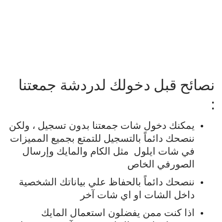
نصائح
قبل
دخولك
لدردشة جمعتنا
:
يمكنك
دخول
شات جمعتنا
بدون
تسجيل
،
ولكن
ننصحك
دائماً
بالتسجيل
للتمتع
بجميع
المميزات
في
شات
ايلول
مثل
الكام
والمايك
وإرسال
الصور
في
الخاص
ننصحك
دائماً
بالحفاظ
علي
بياناتك
الشخصية
داخل
الشات
او
اي
شات
آخر
اذا
كنت
ممن
يفضلون
استعمال
المايك