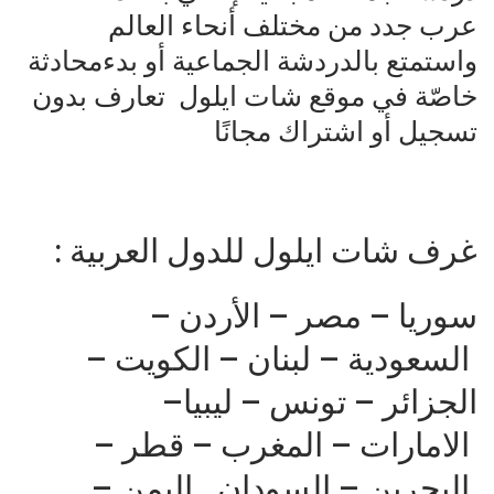
عرب
جدد
من
مختلف
أنحاء
العالم
واستمتع
بالدردشة
الجماعية
أو
بدء
محادثة
خاصّة
في
موقع
شات
ايلول
تعارف
بدون
تسجيل
أو
اشتراك
مجانًا
غرف
شات
ايلول
للدول
العربية :
سوريا
–
مصر
–
الأردن
–
السعودية
–
لبنان
–
الكويت
–
الجزائر
–
تونس
–
ليبيا
–
الامارات
–
المغرب
–
قطر
–
البحرين
–
السودان
.
اليمن
–