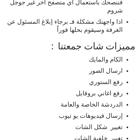
فننصحك
باستعمال
اي
متصفح
آخر
غير
جوجل
شروم
اذا
واجهتك
مشكلة
فـ
برجاء
إبلاغ
المسئول
عن
الغرفة
وسيقوم
بحلها
فوراً
مميزات
شات
جمعتنا
:
الكام
والمايك
ارسال
الصور
رفع
الستوري
رفع
اغاني
بروفايل
الدردشة
الخاصة
والعامة
إرسال
فيديوهات
يو
تيوب
تغيير
شكل
الشات
تغيير
خلفية
الشات