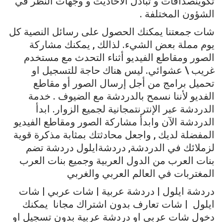
تكوين
صداقات
و
تبادل
الأحاديث
و
وجهات
النظر
في
الشؤون
المختلفة
.
شات
جمعتنا
يمكنك
الحصول
على
رسائل
النصية
كل
يوم
مملة
بعض
الشيء
.
لذالك
,
يمكنك
مشاركة
الصور
ومقاطع
الفيديو
أثناء
التحدث
مع
مستخدم
غريب
\
عشوائي
.
ليس
هناك
حاجة
للتسجيل
او
تحميل
برامج
من
أجل
إرسال
الصور
أو
مقاطع
الفديو
لأننا
نسمح
بالدردشة
مع
الضيوف
.
خدمة
الدردشة
عبر
الإنترنت
مجانية
لجميع
الزوار
.
ابدأ
الدردشة
الآن
وابدأ
مشاركة
الصور
ومقاطع
الفيديو
المفضلة
لديك
,
واجعل
محادثتك
بمثابة
مذكرة
قوية
لزملائك
في
الدردشة
,
دردشة
ايلول
دردشة
تضم
بنات
العرب
من
الدول
العربية
وجميع
بنات
العرب
المغتربات
في
العالم
العربي
والغربي
دردشة
ايلول
|
دردشة
عربية
|
شات
عربي
|
شات
ايلول
|
شات
تعارف
بدون
اشتراك
مجانا
يمكنك
دخول
شات
عربي
او
دردشة
عربية
بدون
تسجيل
او