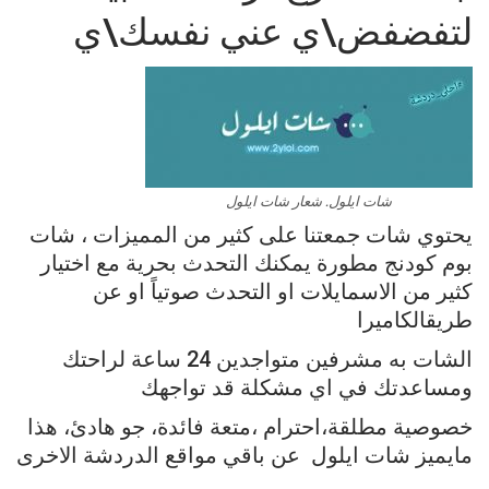
لتفضفض\ي عني نفسك\ي
شات ايلول. شعار شات ايلول
يحتوي شات جمعتنا
على
كثير
من
المميزات
،
شات
بوم
كودنج
مطورة
يمكنك
التحدث
بحرية
مع
اختيار
كثير
من
الاسمايلات
او
التحدث
صوتياً
او
عن
طريق
الكاميرا
الشات
به
مشرفين
متواجدين
24
ساعة
لراحتك
ومساعدتك
في
اي
مشكلة
قد
تواجهك
خصوصية
مطلقة،احترام
،متعة
فائدة،
جو
هادئ،
هذا
مايميز
شات
ايلول
عن
باقي
مواقع
الدردشة
الاخرى