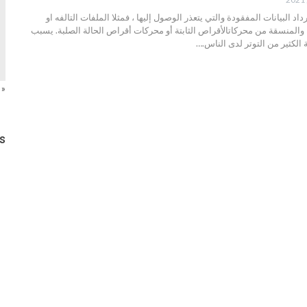
خدام ata لاسترداد البيانات المفقودة والتي يتعذر الوصول إليها ، فمثلا الملفات التالفه او
 والمنسقة من محركاتالأقراص الثابتة أو محركات أقراص الحالة الصلبة. يسبب
 الكثير من التوتر لدى الناس.…
« 
s