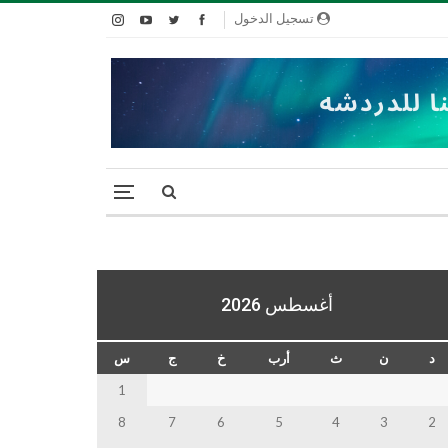
تسجيل الدخول
أغسطس 2026
د
ن
ث
أرب
خ
ج
س
1
8
7
6
5
4
3
2