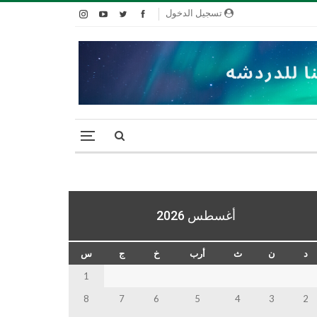
تسجيل الدخول
أغسطس 2026
د
ن
ث
أرب
خ
ج
س
1
8
7
6
5
4
3
2