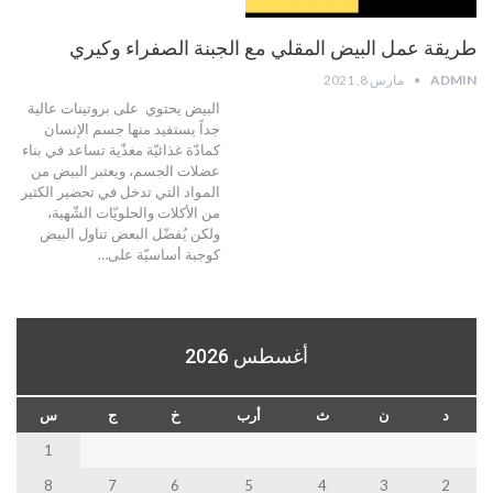
طريقة عمل البيض المقلي مع الجبنة الصفراء وكيري
ADMIN
مارس 8, 2021
البيض يحتوي على بروتينات عالية
جداً يستفيد منها جسم الإنسان
كمادّة غذائيّة مغذّية تساعد في بناء
عضلات الجسم، ويعتبر البيض من
المواد التي تدخل في تحضير الكثير
من الأكلات والحلويّات الشّهية،
ولكن يُفضّل البعض تناول البيض
كوجبة أساسيّة على…
أغسطس 2026
د
ن
ث
أرب
خ
ج
س
1
8
7
6
5
4
3
2