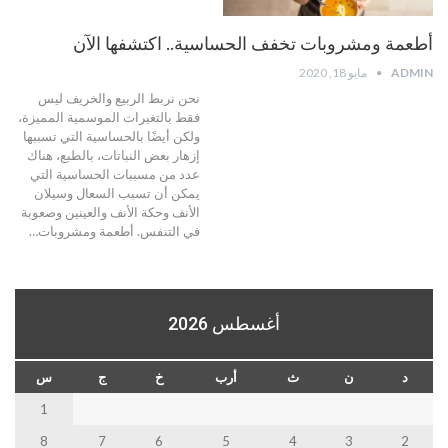
أطعمة ومشروبات تخفف الحساسية.. اكتشفها الآن
ADMIN
مايو 18, 2020
نحن نربط الربيع والخريف ليس
فقط بالتغيرات الموسمية المميزة،
ولكن أيضًا بالحساسية التي تسببها
إزهار بعض النباتات، بالطبع، هناك
عدد من مسببات الحساسية التي
يمكن أن تسبب السعال وسيلان
الأنف وحكة الأنف والعينين وصعوبة
في التنفس. أطعمة ومشروبات…
أغسطس 2026
د
ن
ث
أرب
خ
ج
س
1
8
7
6
5
4
3
2