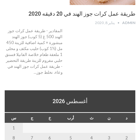
طريقة عمل كرات جوز الهند في 20 دقيقه 2020
ADMIN
يناير 8, 2020
المقادير - طريقة عمل كرات جوز
الهند 500 غ (5 كوب) جوز الهند
مبشورة + كمية اضافية للزينة 450
مل (½1 كوب) حليب مكثف و محلى
1 ملعقة طعام خلاصة الفانيلا فستق
حلبي مفروم للزينة طريقة التحضير
- طريقة عمل كرات جوز الهند في
وعاء، نخلط جوز…
أغسطس 2026
د
ن
ث
أرب
خ
ج
س
1
8
7
6
5
4
3
2