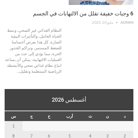
6 وجبات خفيفة تقلل من الالتهابات في الجسم
ADMIN
مايو 20, 2020
النظام الغذائي غير الصحي، ونمط
الحياة الخامل، والتأثيرات البيئية
الضارة، كل هذا يعرض أجسامنا
للضغط المستمر، وتراكم الجذور
الحرة، مما يؤدي إلى عدد من
العمليات الالتهابية، يمكن أن يساعد
اتباع نظام غذائي صحي والأنشطة
الرياضية المنتظمة وتقليل…
أغسطس 2026
د
ن
ث
أرب
خ
ج
س
1
8
7
6
5
4
3
2