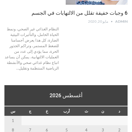
6 وجبات خفيفة تقلل من الالتهابات في الجسم
ADMIN
مايو 20, 2020
النظام الغذائي غير الصحي، ونمط
الحياة الخامل، والتأثيرات البيئية
الضارة، كل هذا يعرض أجسامنا
للضغط المستمر، وتراكم الجذور
الحرة، مما يؤدي إلى عدد من
العمليات الالتهابية، يمكن أن يساعد
اتباع نظام غذائي صحي والأنشطة
الرياضية المنتظمة وتقليل…
أغسطس 2026
د
ن
ث
أرب
خ
ج
س
1
8
7
6
5
4
3
2