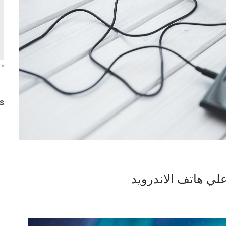
« 
s
لي هاتف الاندرويد