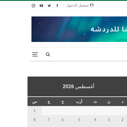
تسجيل الدخول
أغسطس 2026
د
ن
ث
أرب
خ
ج
س
1
8
7
6
5
4
3
2