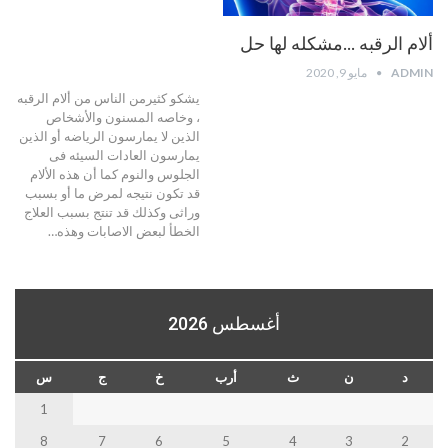
ألام الرقبه …مشكله لها حل
ADMIN
مايو 9, 2020
يشكو كثيرمن الناس من ألام الرقبه
، وخاصه المسنون والأشخاص
الذين لا يمارسون الرياضه أو الذين
يمارسون العادات السيئه فى
الجلوس والنوم كما أن هذه الألام
قد تكون نتيجه لمرض ما أو بسبب
وراثى وكذلك قد تنتج بسبب العلاج
الخطأ لبعض الاصابات وهذه…
أغسطس 2026
د
ن
ث
أرب
خ
ج
س
1
8
7
6
5
4
3
2