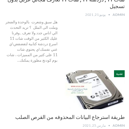
تسجيل
ADMIN
يونيو 21, 2021
هل سبق وشعرت بالوحدة والضجر
وملت الى الملل ؟ تريد التحدث
الي اناس جدد ولا تعرف , وفرنا
عليك الكثير من الوقت شات 11
اسرع دردشة كتابية لتفضفض\ي
عني نفسك\ي يحتوي شات
11 على كثير من المميزات ، شات
بوم كودنج مطورة يمكنك…
تقنية
طريقة استرجاع البيانات المحذوفه من القرص الصلب
ADMIN
مارس 25, 2021