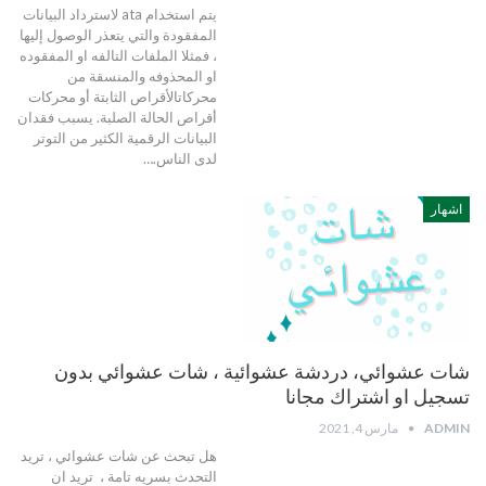
يتم استخدام ata لاسترداد البيانات
المفقودة والتي يتعذر الوصول إليها
، فمثلا الملفات التالفه او المفقوده
او المحذوفه والمنسقة من
محركاتالأقراص الثابتة أو محركات
أقراص الحالة الصلبة. يسبب فقدان
البيانات الرقمية الكثير من التوتر
لدى الناس.…
اشهار
شات عشوائي، دردشة عشوائية ، شات عشوائي بدون
تسجيل او اشتراك مجانا
ADMIN
مارس 4, 2021
هل تبحث عن شات عشوائي ، تريد
التحدث بسريه تامة ، تريد ان