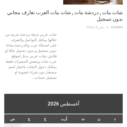
شات بنات , دردشة بنات , شات بنات العرب تعارف مجاني
بدون تسجيل
ADMIN
يناير 8, 2020
شات عربي غرفة دردشة عربية من
خلالها يمكنك التواصل والتعرف
على اصدقاء عرب والدردشة مجانا
بدون تسجيل و بدون تحميل جافا او
فلاش, شات عربي بديل لموقع
عرب شات وبنفس المميزات فقط
يمكنك دخول الشات باختيار اسم
مستعار دون شراء عضوية او
تسجيل حساب…
أغسطس 2026
د
ن
ث
أرب
خ
ج
س