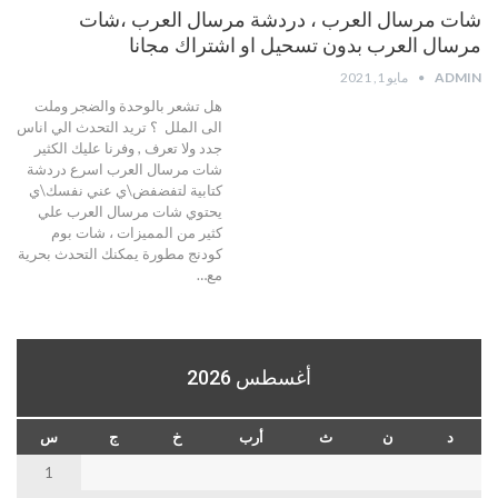
شات مرسال العرب ، دردشة مرسال العرب ،شات
مرسال العرب بدون تسحيل او اشتراك مجانا
ADMIN
مايو 1, 2021
هل تشعر بالوحدة والضجر وملت
الى الملل ؟ تريد التحدث الي اناس
جدد ولا تعرف , وفرنا عليك الكثير
شات مرسال العرب اسرع دردشة
كتابية لتفضفض\ي عني نفسك\ي
يحتوي شات مرسال العرب علي
كثير من المميزات ، شات بوم
كودنج مطورة يمكنك التحدث بحرية
مع…
أغسطس 2026
د
ن
ث
أرب
خ
ج
س
1