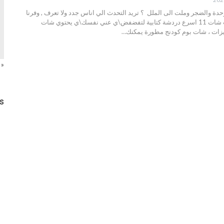
 والضجر وملت الى الملل ؟ تريد التحدث الي اناس جدد ولا تعرف , وفرنا
عليك الكثير من الوقت شات 11 اسرع دردشة كتابية لتفضفض\ي عني نفسك\ي يحتوي شات
« 
s