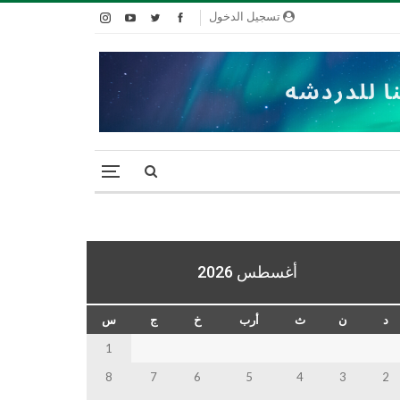
تسجيل الدخول
أغسطس 2026
د
ن
ث
أرب
خ
ج
س
1
8
7
6
5
4
3
2