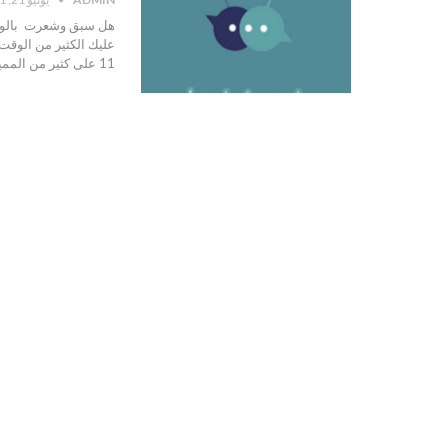
هل سبق وشعرت بالوحدة
11 على كثير من المميزات ، شات بوم كودنج مطورة يمكنك…