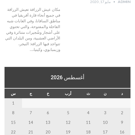
ADMIN
مايو 17, 2020
مكان عيش الزرافة تعيش الزرافة
في جميع أنحاء قارة أفريقيا في
مناطق السافانا، وفي الغابات شبه
القاحلة والمفتوحة، والتي تحتوي
على أشجار وشُجيرات متناثرة وفي
الأراضي العشبية، ومن البلدان التي
تتواجد فيها الزرافة: النيجر،
وزيمبابوي، وكينيا،…
أغسطس 2026
د
ن
ث
أرب
خ
ج
س
1
8
7
6
5
4
3
2
15
14
13
12
11
10
9
22
21
20
19
18
17
16