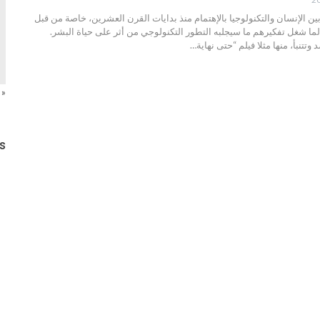
 الإنسان والتكنولوجيا بالإهتمام منذ بدايات القرن العشرين، خاصة من قبل
لما شغل تفكيرهم ما سيجلبه التطور التكنولوجي من أثر على حياة البشر.
د وتتنبأ، منها مثلا فيلم “حتى نهاية…
« 
s