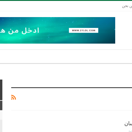
 نحن
سان