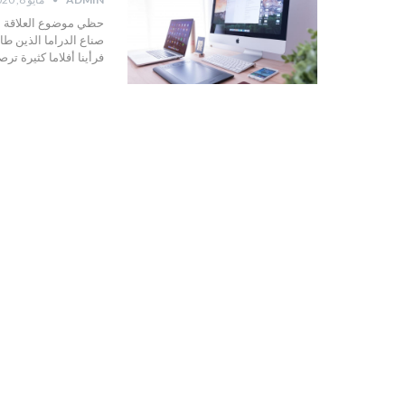
حظي موضوع العلاقة بين
صناع الدراما الذين طا
فرأينا أفلاما كثيرة ترص