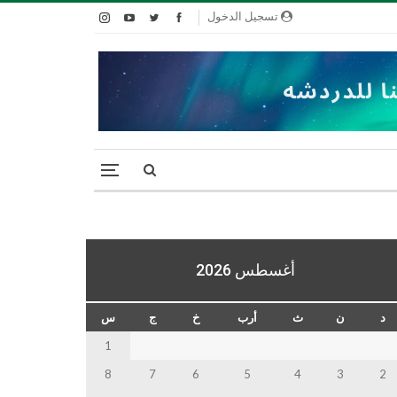
تسجيل الدخول
أغسطس 2026
د
ن
ث
أرب
خ
ج
س
1
8
7
6
5
4
3
2