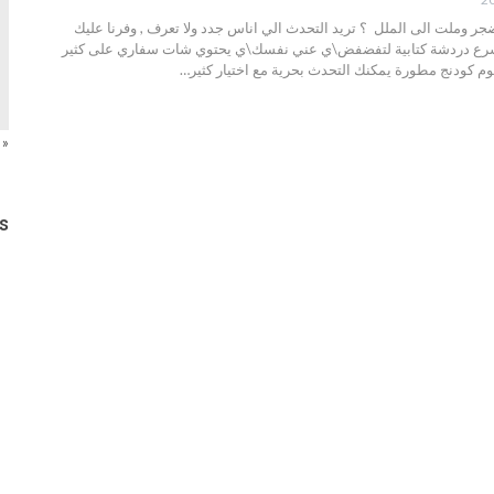
جر وملت الى الملل ؟ تريد التحدث الي اناس جدد ولا تعرف , وفرنا عليك
سرع دردشة كتابية لتفضفض\ي عني نفسك\ي يحتوي شات سفاري على كثير
م كودنج مطورة يمكنك التحدث بحرية مع اختيار كثير…
« 
s