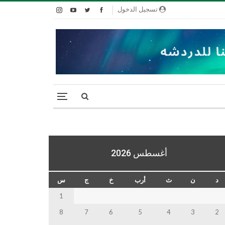
تسجيل الدخول
أغسطس 2026
د
ن
ث
أرب
خ
ج
س
1
8
7
6
5
4
3
2