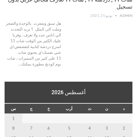
تسجيل
ADMIN
يونيو 21, 2021
هل سبق وشعرت بالوحدة والضجر
وملت الى الملل ؟ تريد التحدث
الي اناس جدد ولا تعرف , وفرنا
عليك الكثير من الوقت شات 11
اسرع دردشة كتابية لتفضفض\ي
عني نفسك\ي يحتوي شات
11 على كثير من المميزات ، شات
بوم كودنج مطورة يمكنك…
أغسطس 2026
د
ن
ث
أرب
خ
ج
س
1
8
7
6
5
4
3
2